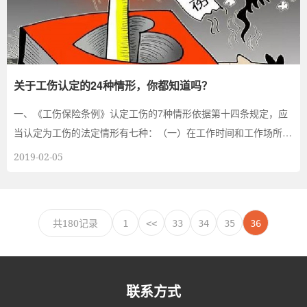
关于工伤认定的24种情形，你都知道吗？
一、《工伤保险条例》认定工伤的7种情形依据第十四条规定，应
当认定为工伤的法定情形有七种：（一）在工作时间和工作场所
内，因工作原因受到...
2019-02-05
共180记录
1
<<
33
34
35
36
联系方式